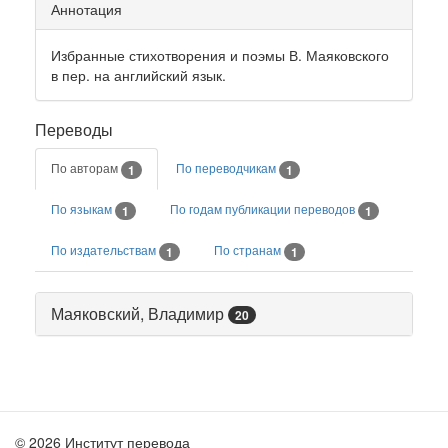
Аннотация
Избранные стихотворения и поэмы В. Маяковского
в пер. на английский язык.
Переводы
По авторам
По переводчикам
1
1
По языкам
По годам публикации переводов
1
1
По издательствам
По странам
1
1
Маяковский, Владимир
20
© 2026 Институт перевода