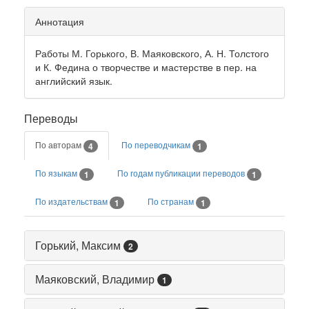
Аннотация
Работы М. Горького, В. Маяковского, А. Н. Толстого
и К. Федина о творчестве и мастерстве в пер. на
английский язык.
Переводы
По авторам
По переводчикам
4
1
По языкам
По годам публикации переводов
1
1
По издательствам
По странам
1
1
Горький, Максим
2
Маяковский, Владимир
1