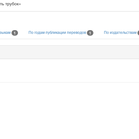
ть трубок»
языкам
По годам публикации переводов
По издательствам
1
1