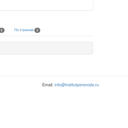
По странам
1
1
Email:
info@institutperevoda.ru