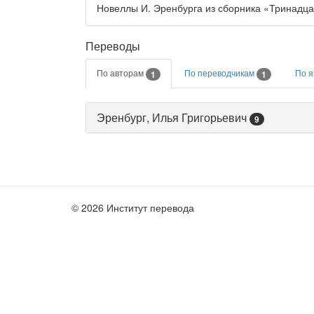
Новеллы И. Эренбурга из сборника «Тринадца
Переводы
По авторам
По переводчикам
По 
1
1
Эренбург, Илья Григорьевич
9
© 2026 Институт перевода