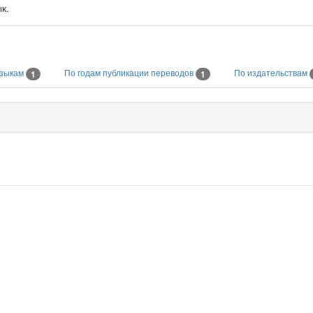
к.
языкам
По годам публикации переводов
По издательствам
1
1