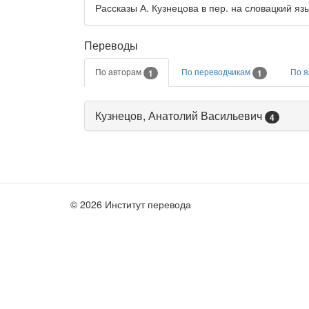
Рассказы А. Кузнецова в пер. на словацкий язы
Переводы
По авторам
По переводчикам
По 
1
1
Кузнецов, Анатолий Васильевич
4
© 2026 Институт перевода