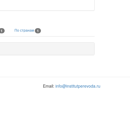
По странам
1
1
Email:
info@institutperevoda.ru