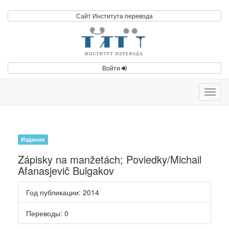
Сайт Института перевода
Войти
Toggl
navig
Издания
Zápisky na manžetách; Poviedky/Michail
Afanasjevič Bulgakov
Год публикации
: 2014
Переводы
: 0