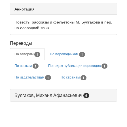
Аннотация
Повесть, рассказы и фельетоны М. Булгакова в пер.
на словацкий язык
Переводы
По авторам
По переводчикам
1
1
По языкам
По годам публикации переводов
1
1
По издательствам
По странам
1
1
Булгаков, Михаил Афанасьевич
6