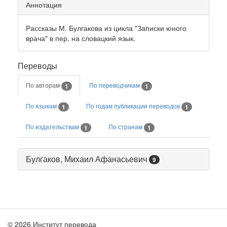
Аннотация
Рассказы М. Булгакова из цикла "Записки юного
врача" в пер. на словацкий язык.
Переводы
По авторам
По переводчикам
1
1
По языкам
По годам публикации переводов
1
1
По издательствам
По странам
1
1
Булгаков, Михаил Афанасьевич
9
© 2026 Институт перевода