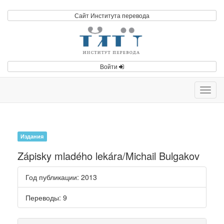
Сайт Института перевода
Войти
Toggl
navig
Издания
Zápisky mladého lekára/Michail Bulgakov
Год публикации
: 2013
Переводы
: 9