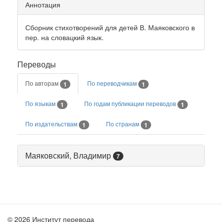
Аннотация
Сборник стихотворений для детей В. Маяковского в
пер. на словацкий язык.
Переводы
По авторам
По переводчикам
1
1
По языкам
По годам публикации переводов
1
1
По издательствам
По странам
1
1
Маяковский, Владимир
7
© 2026 Институт перевода