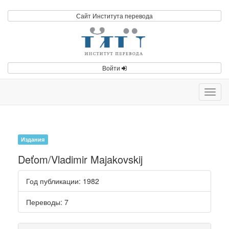
Сайт Института перевода
Войти
Toggl
navig
Издания
Deťom/Vladimir Majakovskij
Год публикации
: 1982
Переводы
: 7