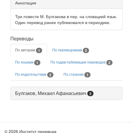
Аннотация
Три повести М. Булгакова в пер. на словацкий язык.
Один перевод ранее публиковался в периодике.
Переводы
По авторам
По переводчикам
1
2
По языкам
По годам публикации переводов
1
2
По издательствам
По странам
2
1
Булгаков, Михаил Афанасьевич
3
© 2026 Институт перевода