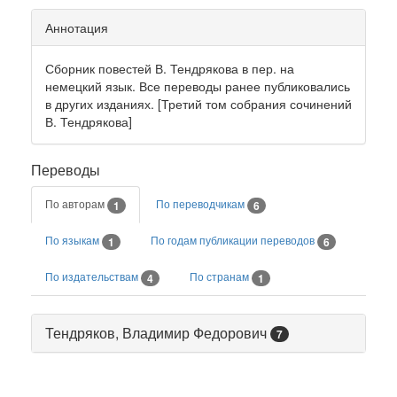
Аннотация
Сборник повестей В. Тендрякова в пер. на
немецкий язык. Все переводы ранее публиковались
в других изданиях. [Третий том собрания сочинений
В. Тендрякова]
Переводы
По авторам
По переводчикам
1
6
По языкам
По годам публикации переводов
1
6
По издательствам
По странам
4
1
Тендряков, Владимир Федорович
7