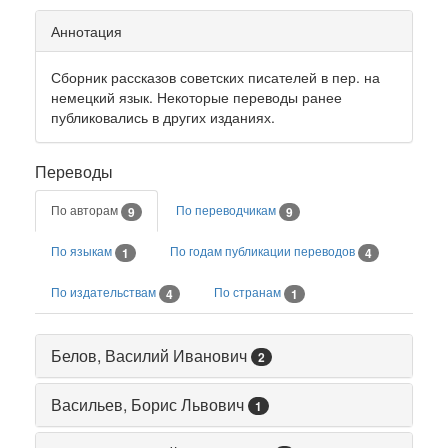
Аннотация
Сборник рассказов советских писателей в пер. на
немецкий язык. Некоторые переводы ранее
публиковались в других изданиях.
Переводы
По авторам
По переводчикам
9
9
По языкам
По годам публикации переводов
1
4
По издательствам
По странам
4
1
Белов, Василий Иванович
2
Васильев, Борис Львович
1