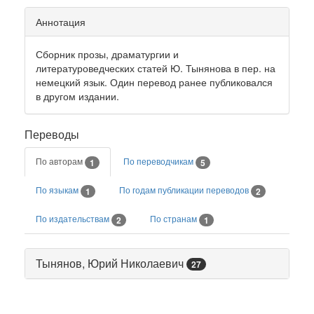
Аннотация
Сборник прозы, драматургии и
литературоведческих статей Ю. Тынянова в пер. на
немецкий язык. Один перевод ранее публиковался
в другом издании.
Переводы
По авторам
По переводчикам
1
5
По языкам
По годам публикации переводов
1
2
По издательствам
По странам
2
1
Тынянов, Юрий Николаевич
27