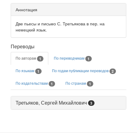
Аннотация
Две пьесы и письмо С. Третьякова в пер. на
немецкий язык.
Переводы
По авторам
По переводчикам
1
1
По языкам
По годам публикации переводов
1
2
По издательствам
По странам
1
1
Третьяков, Сергей Михайлович
3