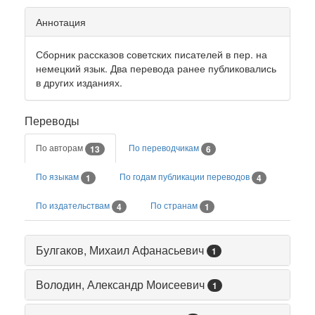
Аннотация
Сборник рассказов советских писателей в пер. на
немецкий язык. Два перевода ранее публиковались
в других изданиях.
Переводы
По авторам
По переводчикам
13
6
По языкам
По годам публикации переводов
1
4
По издательствам
По странам
4
1
Булгаков, Михаил Афанасьевич
1
Володин, Александр Моисеевич
1