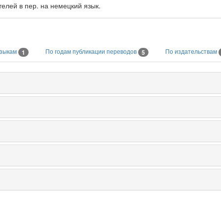
елей в пер. на немецкий язык.
языкам
По годам публикации переводов
По издательствам
1
5