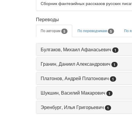
Сборник фантезийных рассказов русских писат
Переводы
По авторам
По переводчикам
По 
5
5
Булгаков, Михаил Афанасьевич
1
Гранин, Даниил Александрович
1
Платонов, Андрей Платонович
1
Шукшин, Василий Макарович
1
Эренбург, Илья Григорьевич
1