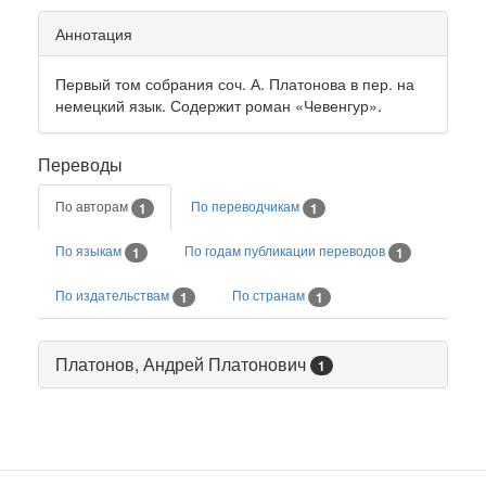
Аннотация
Первый том собрания соч. А. Платонова в пер. на
немецкий язык. Содержит роман «Чевенгур».
Переводы
По авторам
По переводчикам
1
1
По языкам
По годам публикации переводов
1
1
По издательствам
По странам
1
1
Платонов, Андрей Платонович
1