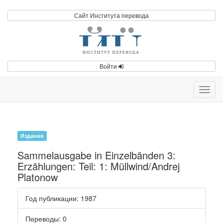
Сайт Института перевода
Войти
Toggl
navig
Издания
Sammelausgabe in Einzelbänden 3:
Erzählungen: Teil: 1: Müllwind/Andrej
Platonow
Год публикации
: 1987
Переводы
: 0