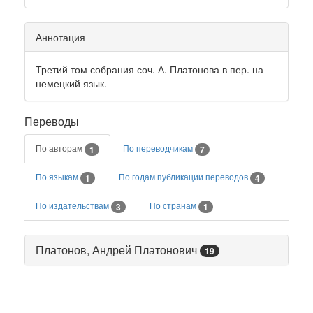
Аннотация
Третий том собрания соч. А. Платонова в пер. на
немецкий язык.
Переводы
По авторам
По переводчикам
1
7
По языкам
По годам публикации переводов
1
4
По издательствам
По странам
3
1
Платонов, Андрей Платонович
19