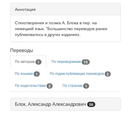
Аннотация
Стихотворения и поэма А. Блока в пер. на
немецкий язык. *Большинство переводов ранее
публиковалось в других изданиях.
Переводы
По авторам
По переводчикам
1
15
По языкам
По годам публикации переводов
1
2
По издательствам
По странам
2
1
Блок, Александр Александрович
56