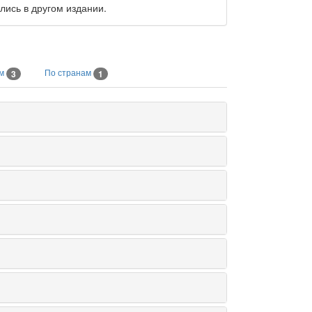
лись в другом издании.
ам
По странам
3
1