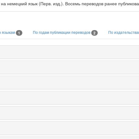
 на немецкий язык (Перв. изд.). Восемь переводов ранее публикова
о языкам
По годам публикации переводов
По издательств
1
2