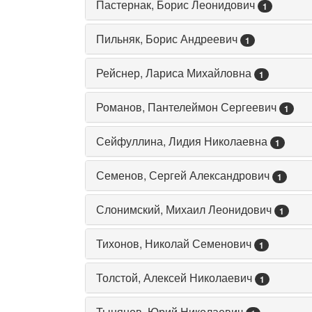
Пастернак, Борис Леонидович
1
Пильняк, Борис Андреевич
1
Рейснер, Лариса Михайловна
1
Романов, Пантелеймон Сергеевич
1
Сейфуллина, Лидия Николаевна
1
Семенов, Сергей Александрович
1
Слонимский, Михаил Леонидович
1
Тихонов, Николай Семенович
1
Толстой, Алексей Николаевич
1
Тынянов, Юрий Николаевич