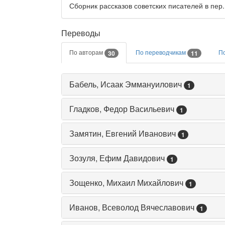
Сборник рассказов советских писателей в пер.
Переводы
По авторам
По переводчикам
П
30
11
Бабель, Исаак Эммануилович
1
Гладков, Федор Васильевич
1
Замятин, Евгений Иванович
1
Зозуля, Ефим Давидович
1
Зощенко, Михаил Михайлович
1
Иванов, Всеволод Вячеславович
1