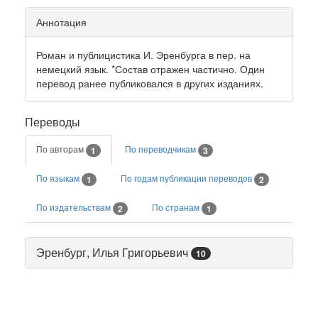
Аннотация
Роман и публицистика И. Эренбурга в пер. на
немецкий язык. *Состав отражен частично. Один
перевод ранее публиковался в других изданиях.
Переводы
По авторам
По переводчикам
1
3
По языкам
По годам публикации переводов
1
2
По издательствам
По странам
2
1
Эренбург, Илья Григорьевич
10