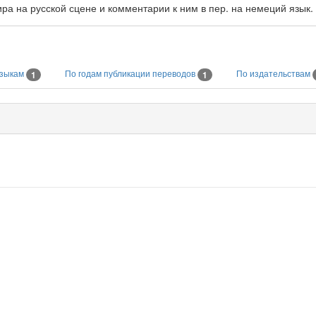
ира на русской сцене и комментарии к ним в пер. на немеций язык.
языкам
По годам публикации переводов
По издательствам
1
1