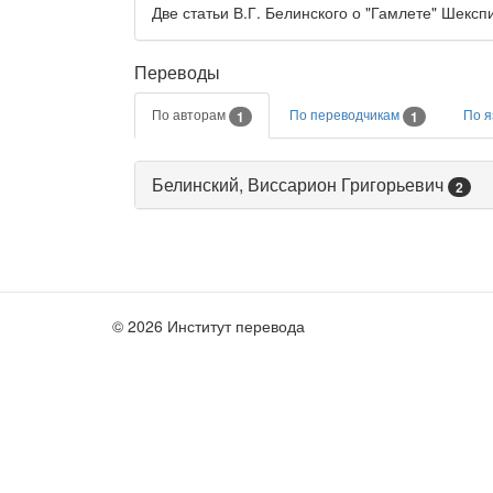
Две статьи В.Г. Белинского о "Гамлете" Шексп
Переводы
По авторам
По переводчикам
По 
1
1
Белинский, Виссарион Григорьевич
2
© 2026 Институт перевода