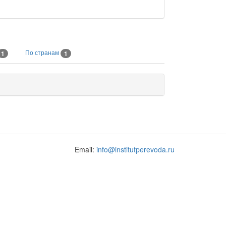
По странам
1
1
Email:
info@institutperevoda.ru