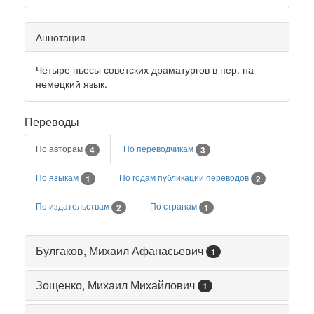
Аннотация
Четыре пьесы советских драматургов в пер. на
немецкий язык.
Переводы
По авторам
По переводчикам
4
3
По языкам
По годам публикации переводов
1
2
По издательствам
По странам
2
1
Булгаков, Михаил Афанасьевич
1
Зощенко, Михаил Михайлович
1