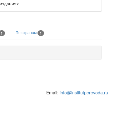
 изданиях.
По странам
1
1
Email:
info@institutperevoda.ru