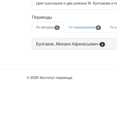
Цикл рассказов и два романа М. Булгакова в п
Переводы
По авторам
По переводчикам
По 
1
1
Булгаков, Михаил Афанасьевич
3
© 2026 Институт перевода