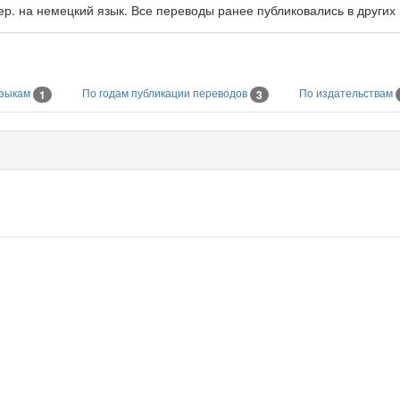
ер. на немецкий язык. Все переводы ранее публиковались в других
языкам
По годам публикации переводов
По издательствам
1
3