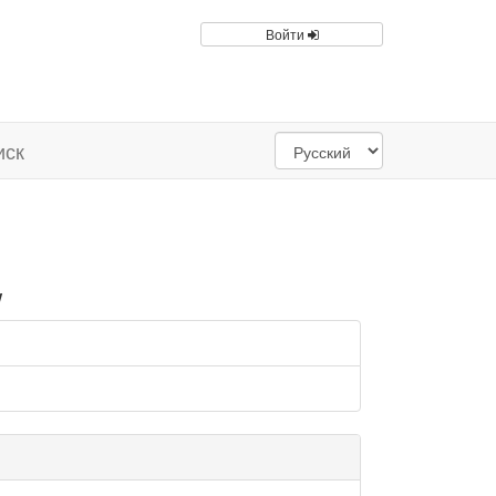
Войти
иск
w