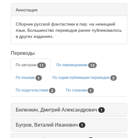
Аннотация
Сборник русской фантастики в пер. на немецкий
язык. Большинство переводов ранее публиковалось
в других изданиях.
Переводы
По авторам
По переводчикам
11
13
По языкам
По годам публикации переводов
1
5
По издательствам
По странам
2
1
Биленкин, Дмитрий Александрович
1
Бугров, Виталий Иванович
1