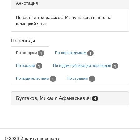
Аннотация
Повесть и три рассказа М. Булгакова в пер. на
немецкий язык.
Переводы
По авторам
По переводчикам
1
1
По языкам
По годам публикации переводов
1
1
По издательствам
По странам
1
1
Булгаков, Михаил Афанасьевич
4
© 2026 Институт перевода