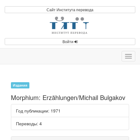
Сайт Института перевода
Войти
Toggl
navig
Издания
Morphium: Erzählungen/Michail Bulgakov
Год публикации
: 1971
Переводы
: 4