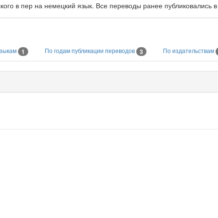
ого в пер на немецкий язык. Все переводы ранее публиковались в 
языкам
По годам публикации переводов
По издательствам
1
3