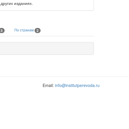
других изданиях.
По странам
3
2
Email:
info@institutperevoda.ru