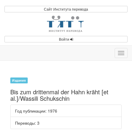
Сайт Института перевода
Войти
Toggl
navig
Издания
Bis zum drittenmal der Hahn kräht [et
al.]/Wassili Schukschin
Год публикации
: 1976
Переводы
: 3