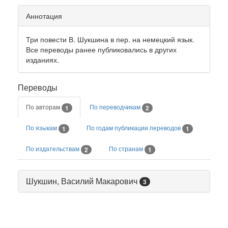
Аннотация
Три повести В. Шукшина в пер. на немецкий язык.
Все переводы ранее публиковались в других
изданиях.
Переводы
По авторам
По переводчикам
1
2
По языкам
По годам публикации переводов
1
1
По издательствам
По странам
2
1
Шукшин, Василий Макарович
3