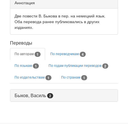
Аннотация
Две повести В. Быкова в пер. на немецкий язык.
Оба перевода ранее публиковались в других
изданиях.
Переводы
По авторам
По переводчикам
1
4
По языкам
По годам публикации переводов
1
2
По издательствам
По странам
1
1
Быков, Василь
2