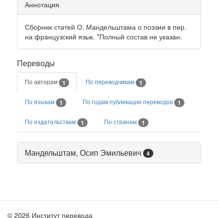
Аннотация
Сборник статей О. Мандельштама о поэзии в пер.
на французский язык. *Полный состав не указан.
Переводы
По авторам
По переводчикам
1
1
По языкам
По годам публикации переводов
1
1
По издательствам
По странам
1
1
Мандельштам, Осип Эмильевич
4
© 2026 Институт перевода