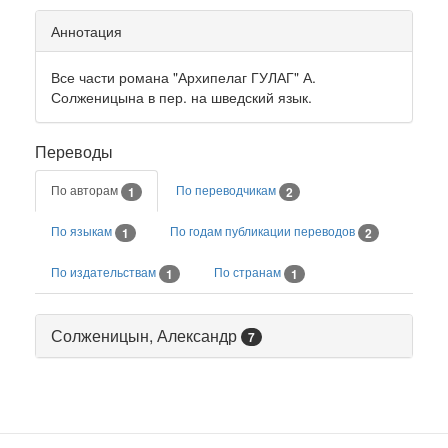
Аннотация
Все части романа "Архипелаг ГУЛАГ" А.
Солженицына в пер. на шведский язык.
Переводы
По авторам
По переводчикам
1
2
По языкам
По годам публикации переводов
1
2
По издательствам
По странам
1
1
Солженицын, Александр
7