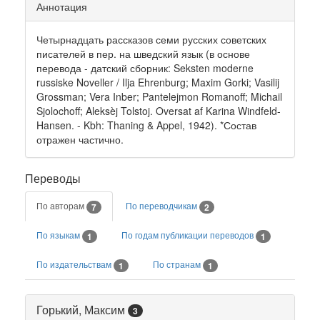
Аннотация
Четырнадцать рассказов семи русских советских
писателей в пер. на шведский язык (в основе
перевода - датский сборник: Seksten moderne
russiske Noveller / Ilja Ehrenburg; Maxim Gorki; Vasilij
Grossman; Vera Inber; Pantelejmon Romanoff; Michail
Sjolochoff; Aleksèj Tolstoj. Oversat af Karina Windfeld-
Hansen. - Kbh: Thaning & Appel, 1942). *Состав
отражен частично.
Переводы
По авторам
По переводчикам
7
2
По языкам
По годам публикации переводов
1
1
По издательствам
По странам
1
1
Горький, Максим
3