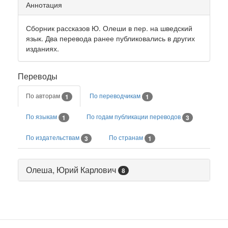
Аннотация
Сборник рассказов Ю. Олеши в пер. на шведский
язык. Два перевода ранее публиковались в других
изданиях.
Переводы
По авторам
По переводчикам
1
1
По языкам
По годам публикации переводов
1
3
По издательствам
По странам
3
1
Олеша, Юрий Карлович
8