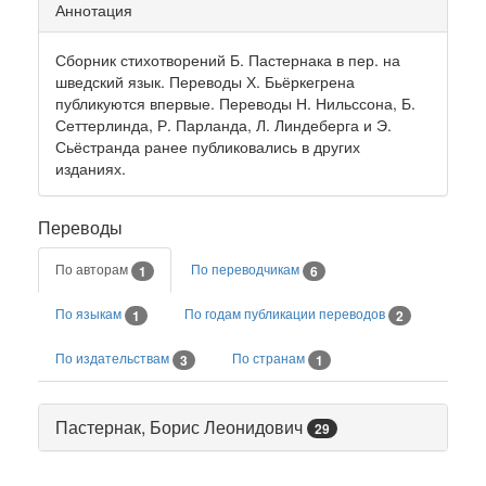
Аннотация
Сборник стихотворений Б. Пастернака в пер. на
шведский язык. Переводы Х. Бьёркегрена
публикуются впервые. Переводы Н. Нильссона, Б.
Сеттерлинда, Р. Парланда, Л. Линдеберга и Э.
Сьёстранда ранее публиковались в других
изданиях.
Переводы
По авторам
По переводчикам
1
6
По языкам
По годам публикации переводов
1
2
По издательствам
По странам
3
1
Пастернак, Борис Леонидович
29