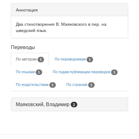
Аннотация
Два стихотворения В. Маяковского в пер. на
шведский язык.
Переводы
По авторам
По переводчикам
1
1
По языкам
По годам публикации переводов
1
1
По издательствам
По странам
1
1
Маяковский, Владимир
2