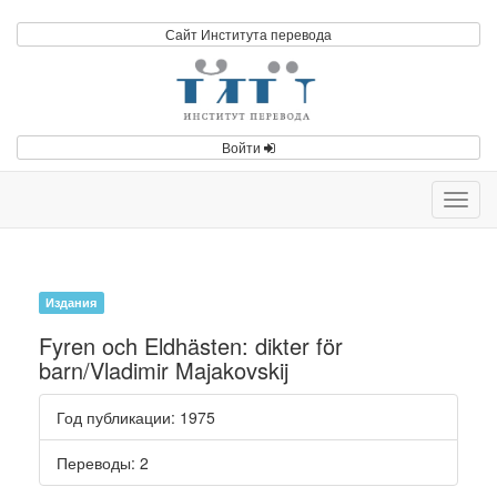
Сайт Института перевода
Войти
Toggl
navig
Издания
Fyren och Eldhästen: dikter för
barn/Vladimir Majakovskij
Год публикации
: 1975
Переводы
: 2