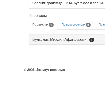
Сборник произведений М. Булгакова в пер. М. 
Переводы
По авторам
По переводчикам
По 
1
3
Булгаков, Михаил Афанасьевич
6
© 2026 Институт перевода