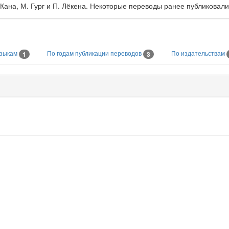
Кана, М. Гург и П. Лёкена. Некоторые переводы ранее публиковали
языкам
По годам публикации переводов
По издательствам
1
3