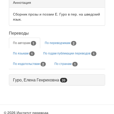
Аннотация
Сборник прозы и поэзии Е. Гуро в пер. на шведский
язык.
Переводы
По авторам
По переводчикам
1
2
По языкам
По годам публикации переводов
1
1
По издательствам
По странам
2
1
Гуро, Елена Генриховна
20
© 2026 Институт перевода