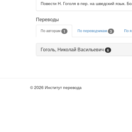
Повести Н. Гоголя в пер. на шведский язык. Б
Переводы
По авторам
По переводчикам
По 
1
3
Гоголь, Николай Васильевич
6
© 2026 Институт перевода