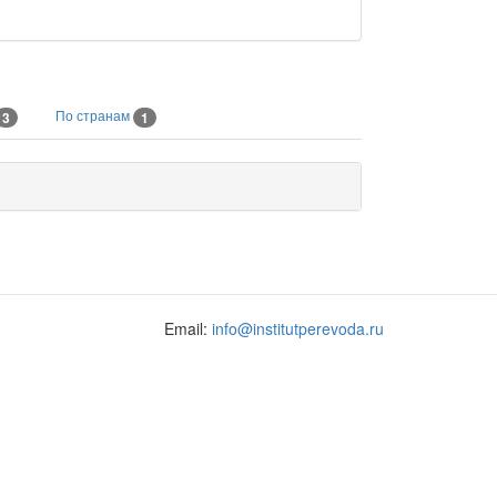
По странам
3
1
Email:
info@institutperevoda.ru