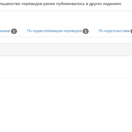
ольшинство переводов ранее публиковалось в других изданиях.
языкам
По годам публикации переводов
По издательствам
1
2