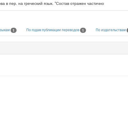
а в пер. на греческий язык. *Состав отражен частично
языкам
По годам публикации переводов
По издательствам
1
1