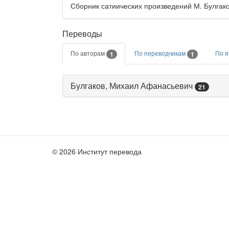
Сборник сатиических произведений М. Булгаков
Переводы
По авторам
По переводчикам
По 
1
1
Булгаков, Михаил Афанасьевич
21
© 2026 Институт перевода