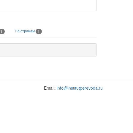
По странам
1
1
Email:
info@institutperevoda.ru