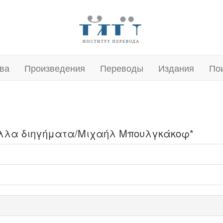
ва
Произведения
Переводы
Издания
По
 άλλα διηγήματα/Μιχαήλ Μπουλγκάκοφ*