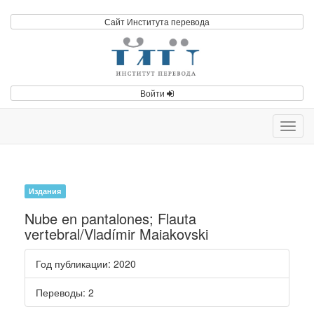
Сайт Института перевода
Войти
Toggl
navig
Издания
Nube en pantalones; Flauta
vertebral/Vladímir Maiakovski
Год публикации
: 2020
Переводы
: 2