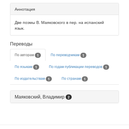
Аннотация
Две поэмы В. Маяковского в пер. на испанский
язык.
Переводы
По авторам
По переводчикам
1
1
По языкам
По годам публикации переводов
1
1
По издательствам
По странам
1
1
Маяковский, Владимир
2