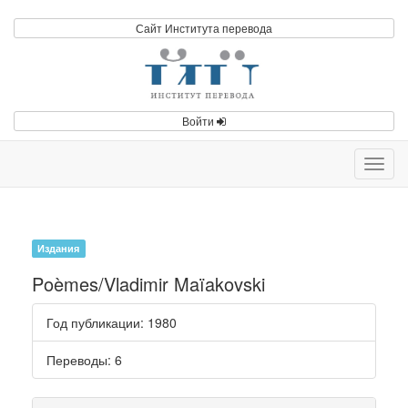
Сайт Института перевода
Войти
Toggl
navig
Издания
Poèmes/Vladimir Maïakovski
Год публикации
: 1980
Переводы
: 6