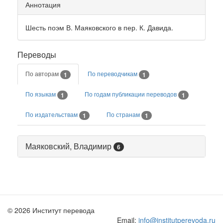
Аннотация
Шесть поэм В. Маяковского в пер. К. Давида.
Переводы
По авторам
По переводчикам
1
1
По языкам
По годам публикации переводов
1
1
По издательствам
По странам
1
1
Маяковский, Владимир
6
© 2026 Институт перевода
Email:
info@institutperevoda.ru