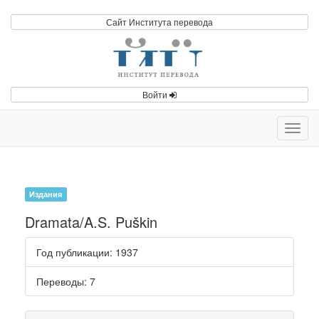
Сайт Института перевода
Войти
Toggl
navig
Издания
Dramata/A.S. Puškin
Год публикации
: 1937
Переводы
: 7