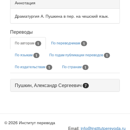
Аннотация
Драматургия А. Пушкина в пер. на чешский язык.
Переводы
По авторам
По переводчикам
1
1
По языкам
По годам публикации переводов
1
1
По издательствам
По странам
1
1
Пушкин, Александр Сергеевич
7
© 2026 Институт перевода
Email:
info@institutperevoda.ru