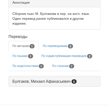
Аннотация
Сборник пьес М. Булгакова в пер. на англ. язык.
Один перевод ранее публиковался в другом
издании.
Переводы
По авторам
По переводчикам
1
3
По языкам
По годам публикации переводов
1
2
По издательствам
По странам
1
1
Булгаков, Михаил Афанасьевич
6