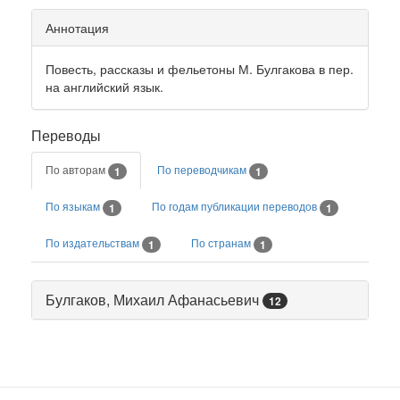
Аннотация
Повесть, рассказы и фельетоны М. Булгакова в пер.
на английский язык.
Переводы
По авторам
По переводчикам
1
1
По языкам
По годам публикации переводов
1
1
По издательствам
По странам
1
1
Булгаков, Михаил Афанасьевич
12