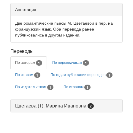
Аннотация
Две романтические пьесы М. Цветаевой в пер. на
французский язык. Оба перевода ранее
публиковались в другом издании.
Переводы
По авторам
По переводчикам
1
1
По языкам
По годам публикации переводов
1
1
По издательствам
По странам
1
1
Цветаева (1), Марина Ивановна
2