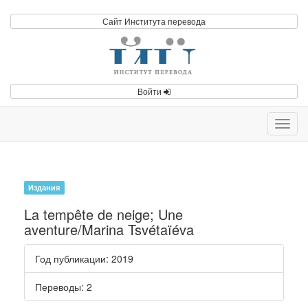
Сайт Института перевода
Войти
Toggl
navig
Издания
La tempête de neige; Une
aventure/Marina Tsvétaïéva
Год публикации
: 2019
Переводы
: 2