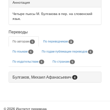
Аннотация
Четыре пьесы М. Булгакова в пер. на словенский
язык.
Переводы
По авторам
По переводчикам
1
3
По языкам
По годам публикации переводов
1
1
По издательствам
По странам
1
1
Булгаков, Михаил Афанасьевич
4
© 2026 Институт перевода