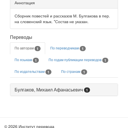
Аннотация
Сборник повестей и рассказов М. Булгакова в пер.
на словенский язык. *Состав не указан.
Переводы
По авторам
По переводчикам
1
1
По языкам
По годам публикации переводов
1
1
По издательствам
По странам
1
1
Булгаков, Михаил Афанасьевич
1
© 2026 Институт перевода