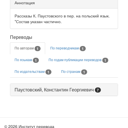
Аннотация
Рассказы К. Паустовского в пер. на польский язык.
*Состав указан частично.
Переводы
По авторам
По переводчикам
1
1
По языкам
По годам публикации переводов
1
1
По издательствам
По странам
1
1
Паустовский, Константин Георгиевич
7
© 2026 Институт перевода