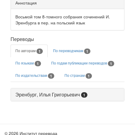
Аннотация
Восьмой том 8-томного собрания сочинений И.
Эренбурга в пер. на польский язык
Переводы
По авторам
По переводчикам
1
1
По языкам
По годам публикации переводов
1
1
По издательствам
По странам
1
1
Эренбург, Илья Григорьевич
1
© 2026 Институт перевода