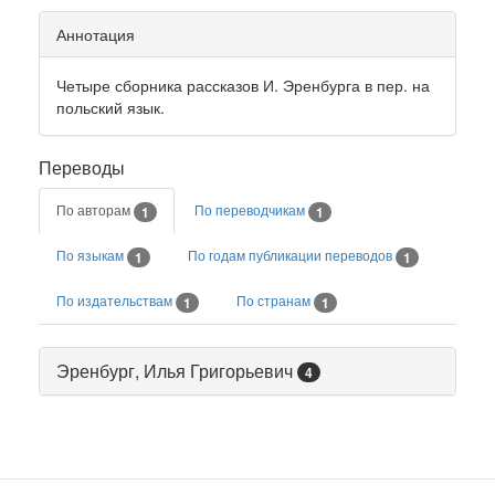
Аннотация
Четыре сборника рассказов И. Эренбурга в пер. на
польский язык.
Переводы
По авторам
По переводчикам
1
1
По языкам
По годам публикации переводов
1
1
По издательствам
По странам
1
1
Эренбург, Илья Григорьевич
4