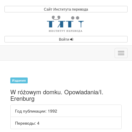
Сайт Института перевода
Войти
Toggl
navig
Издания
W różowym domku. Opowiadania/I.
Erenburg
Год публикации
: 1992
Переводы
: 4