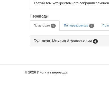
Третий том четырехтомного собрания сочинени
Переводы
По авторам
По переводчикам
По 
1
5
Булгаков, Михаил Афанасьевич
6
© 2026 Институт перевода