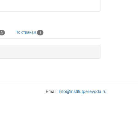
По странам
3
1
Email:
info@institutperevoda.ru