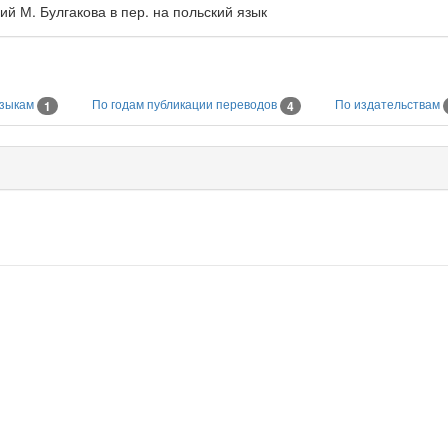
й М. Булгакова в пер. на польский язык
языкам
По годам публикации переводов
По издательствам
1
4