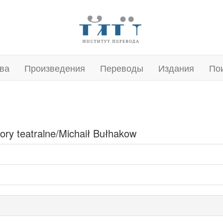
ва
Произведения
Переводы
Издания
По
ory teatralne/Michaił Bułhakow