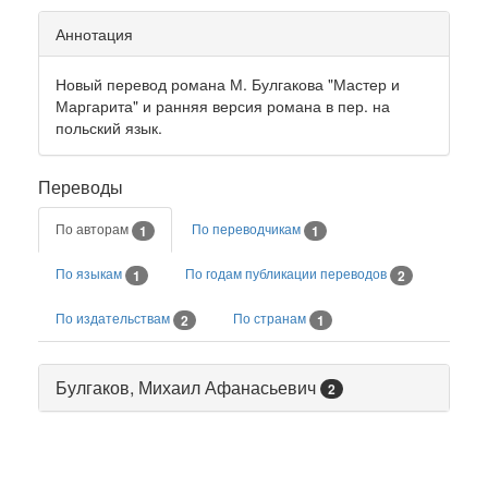
Аннотация
Новый перевод романа М. Булгакова "Мастер и
Маргарита" и ранняя версия романа в пер. на
польский язык.
Переводы
По авторам
По переводчикам
1
1
По языкам
По годам публикации переводов
1
2
По издательствам
По странам
2
1
Булгаков, Михаил Афанасьевич
2