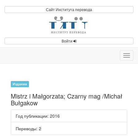
Сайт Института перевода
Войти
Toggl
navig
Издания
Mistrz i Małgorzata; Czarny mag /Michał
Bułgakow
Год публикации
: 2016
Переводы
: 2